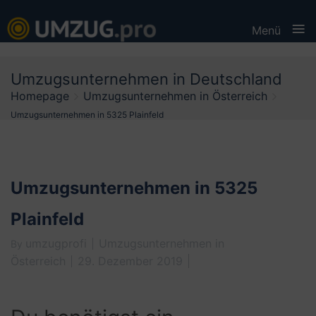
≡
Menü
Skip
Umzugsunternehmen in Deutschland
to
Homepage
Umzugsunternehmen in Österreich
content
Umzugsunternehmen in 5325 Plainfeld
Umzugsunternehmen in 5325
Plainfeld
umzugprofi
Umzugsunternehmen in
By
Österreich
29. Dezember 2019