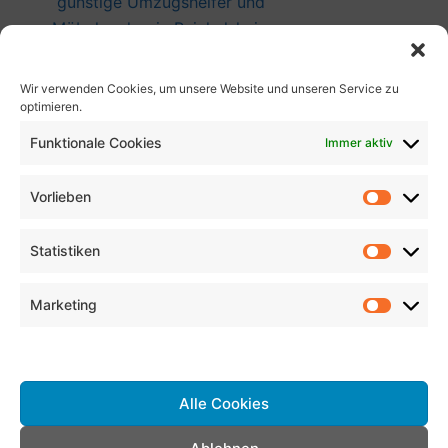
günstige Umzugshelfer und
Möbelpacker in Reichelsheim
(Odenwald) finden
Umzugsunternehmen in 90768
Wir verwenden Cookies, um unsere Website und unseren Service zu
optimieren.
Fürth – günstiger Umzug
Funktionale Cookies
Immer aktiv
günstige Umzugshelfer und
Möbelpacker in Falkenstein finden
Vorlieben
günstige Umzugshelfer und
Möbelpacker in Gralla finden
Statistiken
Umzugsunternehmen in 2763
Pernitz
Marketing
Umzugsunternehmen in 24326
Dienste verwalten
Kalübbe – günstiger Umzug
Umzugsunternehmen in 33330
Alle Cookies
Gütersloh – günstiger Umzug