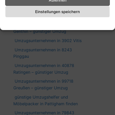
Ablehnen
Umzugsunternehmen in 79801
Hohentengen am Hochrhein –
Einstellungen speichern
günstiger Umzug
Cookie-Richtlinie
Datenschutzerklärung
Impressum
Umzugsunternehmen in 39307
Genthin – günstiger Umzug
Umzugsunternehmen in 3902 Vitis
Umzugsunternehmen in 8243
Pinggau
Umzugsunternehmen in 40878
Ratingen – günstiger Umzug
Umzugsunternehmen in 99718
Greußen – günstiger Umzug
günstige Umzugshelfer und
Möbelpacker in Pattigham finden
Umzugsunternehmen in 79843